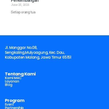
Perkembangan
June 25, 2026
Setiap orang tua
Jl. Manggar No.08,
Sengkaling,Mulyoagung, Kec. Dau,
Kabupaten Malang, Jawa Timur 65151
Tentang Kami
Kami MAC
Layanan
Blog
Program
Event
Partnership