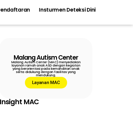
Pendaftaran
Insturmen Deteksi Dini
Malang Autism Center
Malang Autism Center (MAC) menyediakan
layanan ramah anak ASD dengan kegiatan
yang berorientasi pada kemandirian anak
serta didukung dengan fasilitas yang
mendukung.
Layanan MAC
Insight MAC