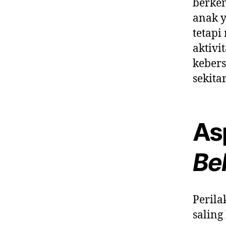
berke
anak 
tetap
aktivi
kebers
sekitar
As
Be
Perila
saling