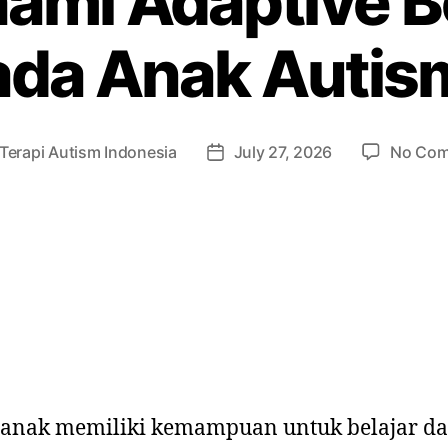
mi Adaptive B
ada Anak Autis
Terapi Autism Indonesia
July 27, 2026
No Co
 anak memiliki kemampuan untuk belajar d