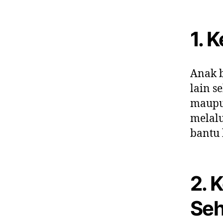
1. 
Anak 
lain s
maupu
melalu
bantu 
2. 
Seh