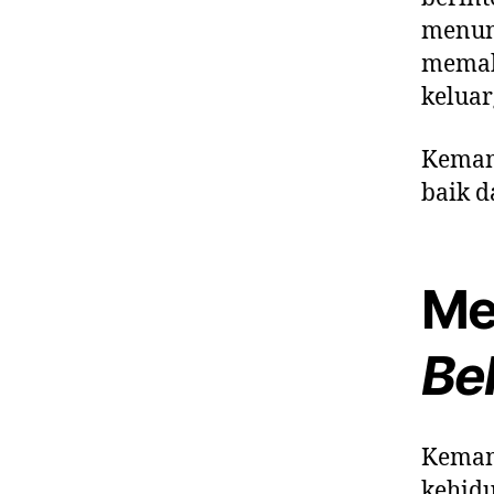
menung
memaha
kelua
Kemam
baik d
Me
Be
Kemam
kehidu