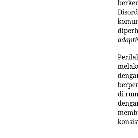
berke
Disord
komuni
diperh
adapti
Peril
melaku
denga
berper
di rum
dengan
membu
konsis