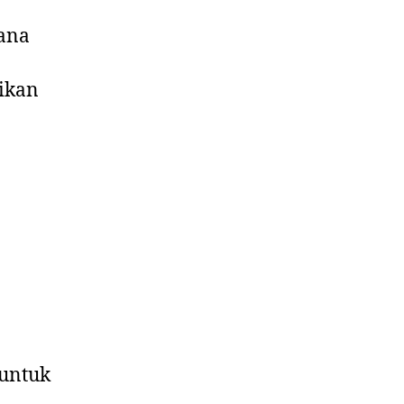
hana
ikan
 untuk