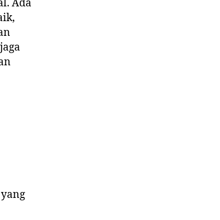
l. Ada
ik,
an
jaga
gan
 yang