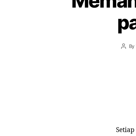
Memaha
p
By
Setiap