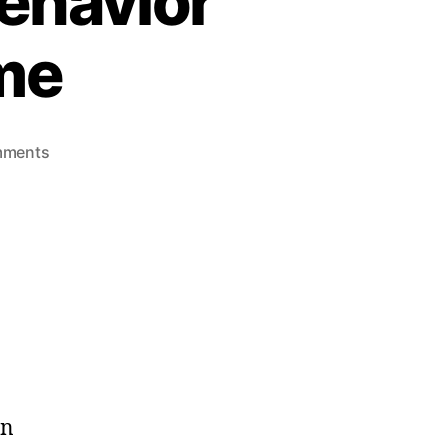
ehavior
me
mments
an