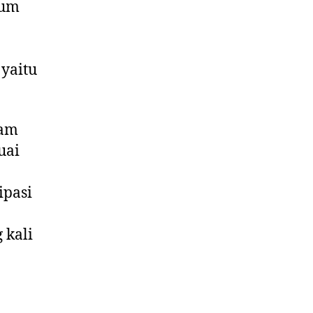
rum
yaitu
lam
uai
ipasi
 kali