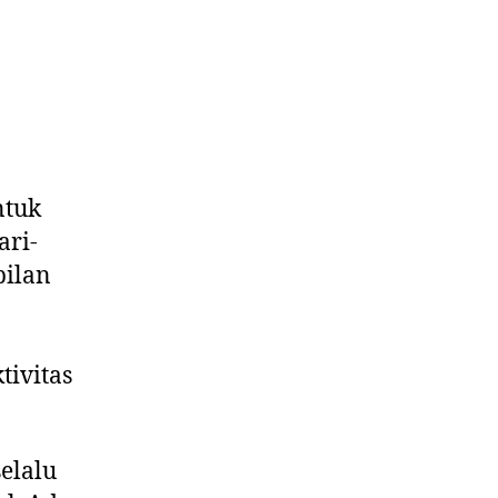
ntuk
ari-
pilan
tivitas
elalu