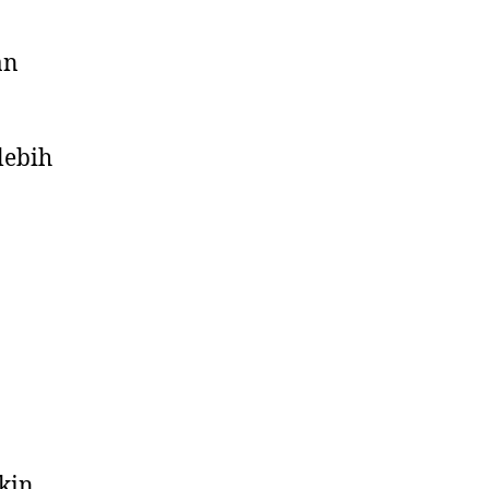
an
lebih
kin