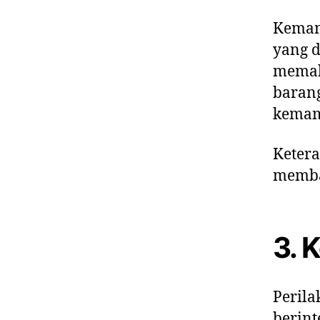
Kemamp
yang d
memaka
baran
kemam
Ketera
memba
3. 
Peril
berint