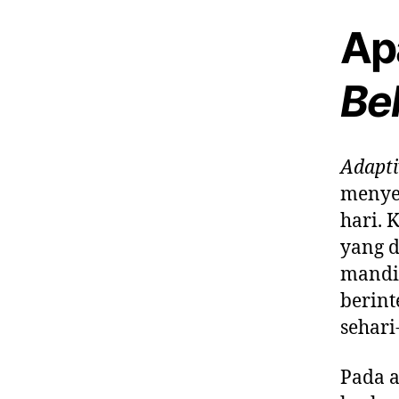
Ap
Be
Adapti
menyes
hari.
yang d
mandir
berint
sehari
Pada a